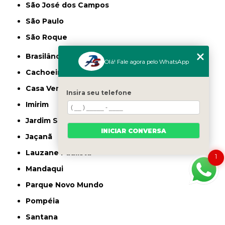
São José dos Campos
São Paulo
São Roque
Brasilândia
Olá! Fale agora pelo WhatsApp
Cachoeirinha
Casa Verde
Insira seu telefone
Imirim
Jardim São Paulo
INICIAR CONVERSA
Jaçanã
Lauzane Paulista
1
Mandaqui
Parque Novo Mundo
Pompéia
Santana