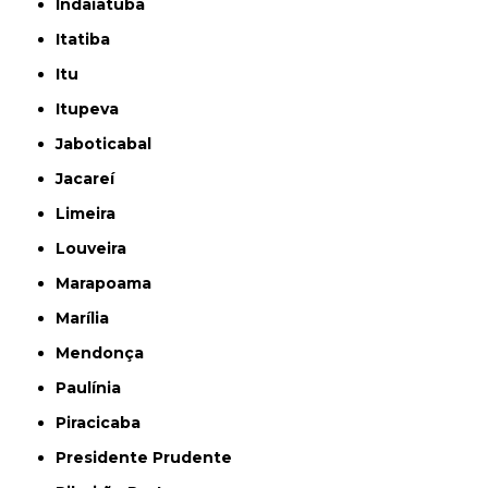
Indaiatuba
Itatiba
Itu
Itupeva
Jaboticabal
Jacareí
Limeira
Louveira
Marapoama
Marília
Mendonça
Paulínia
Piracicaba
Presidente Prudente