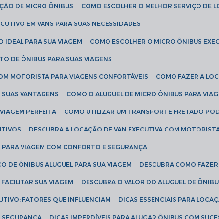
AÇÃO DE MICRO ÔNIBUS
COMO ESCOLHER O MELHOR SERVIÇO DE 
CUTIVO EM VANS PARA SUAS NECESSIDADES
O IDEAL PARA SUA VIAGEM
COMO ESCOLHER O MICRO ÔNIBUS EXEC
TO DE ÔNIBUS PARA SUAS VIAGENS
COM MOTORISTA PARA VIAGENS CONFORTÁVEIS
COMO FAZER A LO
E SUAS VANTAGENS
COMO O ALUGUEL DE MICRO ÔNIBUS PARA VI
 VIAGEM PERFEITA
COMO UTILIZAR UM TRANSPORTE FRETADO PO
UTIVOS
DESCUBRA A LOCAÇÃO DE VAN EXECUTIVA COM MOTORIST
AN PARA VIAGEM COM CONFORTO E SEGURANÇA
O DE ÔNIBUS ALUGUEL PARA SUA VIAGEM
DESCUBRA COMO FAZER
FACILITAR SUA VIAGEM
DESCUBRA O VALOR DO ALUGUEL DE ÔNIB
UTIVO: FATORES QUE INFLUENCIAM
DICAS ESSENCIAIS PARA LOCA
OM SEGURANÇA
DICAS IMPERDÍVEIS PARA ALUGAR ÔNIBUS COM SUC