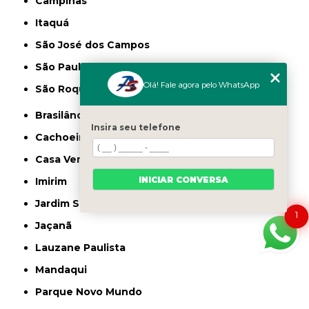
Campinas
Itaquá
São José dos Campos
São Paulo
Olá! Fale agora pelo WhatsApp
São Roque
Brasilândia
Insira seu telefone
Cachoeirinha
Casa Verde
INICIAR CONVERSA
Imirim
Jardim São Paulo
1
Jaçanã
Lauzane Paulista
Mandaqui
Parque Novo Mundo