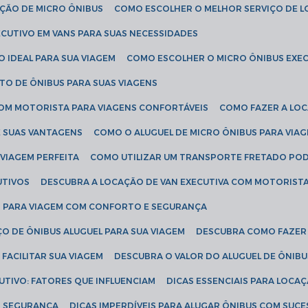
AÇÃO DE MICRO ÔNIBUS
COMO ESCOLHER O MELHOR SERVIÇO DE 
CUTIVO EM VANS PARA SUAS NECESSIDADES
O IDEAL PARA SUA VIAGEM
COMO ESCOLHER O MICRO ÔNIBUS EXEC
TO DE ÔNIBUS PARA SUAS VIAGENS
COM MOTORISTA PARA VIAGENS CONFORTÁVEIS
COMO FAZER A LO
E SUAS VANTAGENS
COMO O ALUGUEL DE MICRO ÔNIBUS PARA VI
 VIAGEM PERFEITA
COMO UTILIZAR UM TRANSPORTE FRETADO PO
UTIVOS
DESCUBRA A LOCAÇÃO DE VAN EXECUTIVA COM MOTORIST
AN PARA VIAGEM COM CONFORTO E SEGURANÇA
O DE ÔNIBUS ALUGUEL PARA SUA VIAGEM
DESCUBRA COMO FAZER
FACILITAR SUA VIAGEM
DESCUBRA O VALOR DO ALUGUEL DE ÔNIB
UTIVO: FATORES QUE INFLUENCIAM
DICAS ESSENCIAIS PARA LOCA
OM SEGURANÇA
DICAS IMPERDÍVEIS PARA ALUGAR ÔNIBUS COM SUC