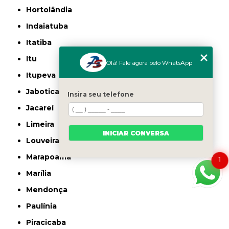
Hortolândia
Indaiatuba
Itatiba
Itu
Olá! Fale agora pelo WhatsApp
Itupeva
Jaboticabal
Insira seu telefone
Jacareí
Limeira
INICIAR CONVERSA
Louveira
Marapoama
1
Marília
Mendonça
Paulínia
Piracicaba