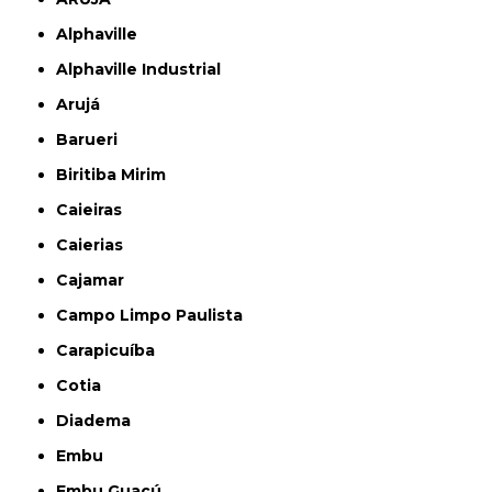
Alphaville
Alphaville Industrial
Arujá
Barueri
Biritiba Mirim
Caieiras
Caierias
Cajamar
Campo Limpo Paulista
Carapicuíba
Cotia
Diadema
Embu
Embu Guaçú