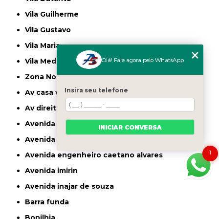
Vila Guilherme
Vila Gustavo
Vila Maria
Olá! Fale agora pelo WhatsApp
Vila Medeiros
Zona Norte
Insira seu telefone
av casa verde
av direitos humanos
avenida casa verde
INICIAR CONVERSA
avenida deputado emilio carlos
1
avenida engenheiro caetano alvares
avenida imirin
avenida inajar de souza
barra funda
bonilhia