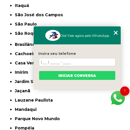
Itaquá
São José dos Campos
São Paulo
São Roque
Olá! Fale agora pelo WhatsApp
Brasilândia
Cachoeirinha
Insira seu telefone
Casa Verde
Imirim
INICIAR CONVERSA
Jardim São Paulo
1
Jaçanã
Lauzane Paulista
Mandaqui
Parque Novo Mundo
Pompéia