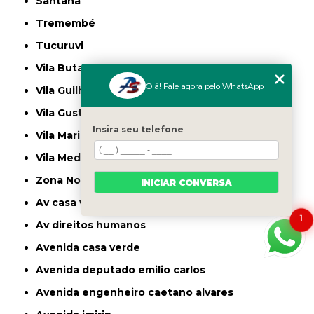
Santana
Tremembé
Tucuruvi
Vila Butantã
Olá! Fale agora pelo WhatsApp
Vila Guilherme
Vila Gustavo
Insira seu telefone
Vila Maria
Vila Medeiros
Zona Norte
INICIAR CONVERSA
av casa verde
1
av direitos humanos
avenida casa verde
avenida deputado emilio carlos
avenida engenheiro caetano alvares