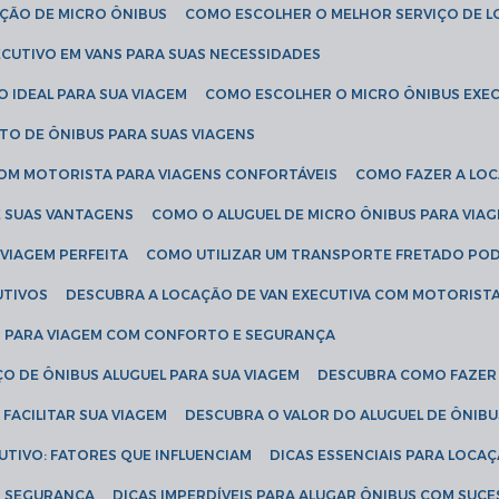
AÇÃO DE MICRO ÔNIBUS
COMO ESCOLHER O MELHOR SERVIÇO DE 
CUTIVO EM VANS PARA SUAS NECESSIDADES
O IDEAL PARA SUA VIAGEM
COMO ESCOLHER O MICRO ÔNIBUS EXEC
TO DE ÔNIBUS PARA SUAS VIAGENS
COM MOTORISTA PARA VIAGENS CONFORTÁVEIS
COMO FAZER A LO
E SUAS VANTAGENS
COMO O ALUGUEL DE MICRO ÔNIBUS PARA VI
 VIAGEM PERFEITA
COMO UTILIZAR UM TRANSPORTE FRETADO PO
UTIVOS
DESCUBRA A LOCAÇÃO DE VAN EXECUTIVA COM MOTORIST
AN PARA VIAGEM COM CONFORTO E SEGURANÇA
O DE ÔNIBUS ALUGUEL PARA SUA VIAGEM
DESCUBRA COMO FAZER
FACILITAR SUA VIAGEM
DESCUBRA O VALOR DO ALUGUEL DE ÔNIB
UTIVO: FATORES QUE INFLUENCIAM
DICAS ESSENCIAIS PARA LOCA
OM SEGURANÇA
DICAS IMPERDÍVEIS PARA ALUGAR ÔNIBUS COM SUC