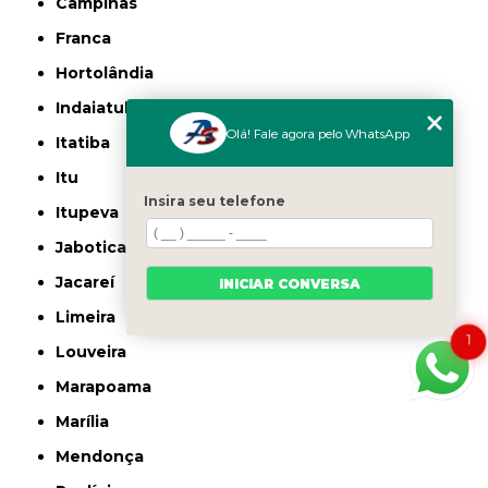
Campinas
Franca
Hortolândia
Indaiatuba
Olá! Fale agora pelo WhatsApp
Itatiba
Itu
Insira seu telefone
Itupeva
Jaboticabal
Jacareí
INICIAR CONVERSA
Limeira
1
Louveira
Marapoama
Marília
Mendonça