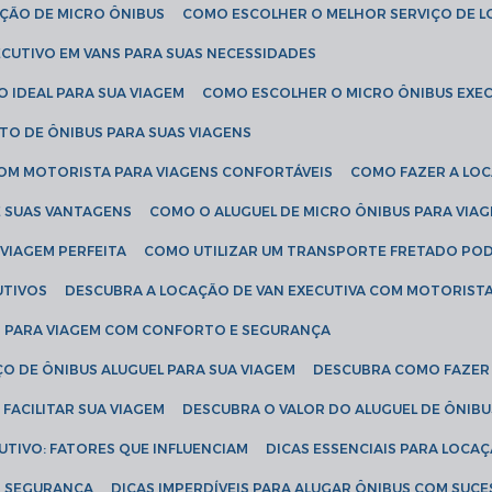
AÇÃO DE MICRO ÔNIBUS
COMO ESCOLHER O MELHOR SERVIÇO DE 
CUTIVO EM VANS PARA SUAS NECESSIDADES
O IDEAL PARA SUA VIAGEM
COMO ESCOLHER O MICRO ÔNIBUS EXEC
TO DE ÔNIBUS PARA SUAS VIAGENS
COM MOTORISTA PARA VIAGENS CONFORTÁVEIS
COMO FAZER A LO
E SUAS VANTAGENS
COMO O ALUGUEL DE MICRO ÔNIBUS PARA VI
 VIAGEM PERFEITA
COMO UTILIZAR UM TRANSPORTE FRETADO PO
UTIVOS
DESCUBRA A LOCAÇÃO DE VAN EXECUTIVA COM MOTORIST
AN PARA VIAGEM COM CONFORTO E SEGURANÇA
O DE ÔNIBUS ALUGUEL PARA SUA VIAGEM
DESCUBRA COMO FAZER
FACILITAR SUA VIAGEM
DESCUBRA O VALOR DO ALUGUEL DE ÔNIB
UTIVO: FATORES QUE INFLUENCIAM
DICAS ESSENCIAIS PARA LOCA
OM SEGURANÇA
DICAS IMPERDÍVEIS PARA ALUGAR ÔNIBUS COM SUC