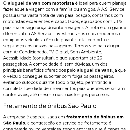
O
aluguel de van com motorista
é ideal para quem planeja
fazer aquela viagem com a família ou amigos. A A.S. Service
possui uma vasta frota de van para locação, contamos com
motoristas experientes e capacitados, equipados com GPS
para maior segurança durante a viagem. A frota é um grande
diferencial da AS Service, investimos nos mais modernos e
equipados veículos a fim de garantir total conforto e
segurança aos nossos passageiros. Temos van para alugar
com Ar Condicionado, TV Digital, Som Ambiente,
Acessibilidade (consultar), e que suportam até 26
passageiros. A comodidade é, sem dúvidas, um dos
principais benefícios oferecidos pelo
aluguel de vans
, já que
o veículo consegue suportar com folga os passageiros,
evitando sufocos durante todo o trajeto, permitindo a
completa liberdade de movimentos para que eles se sintam
confortáveis, até mesmo nos mais longos percursos.
Fretamento de ônibus São Paulo
A empresa é especializada em
fretamento de ônibus em
São Paulo
, a contratação do serviço de fretamento é
considerada muito vantajosa, tendo em vista que é capaz de