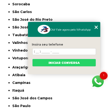
Sorocaba
São Carlos
São José do Rio Preto
São José dos Campos
Olá! Fale agora pelo WhatsApp
Taubaté
Valinhos
Insira seu telefone
Vinhedo
Votuporanga
INICIAR CONVERSA
Araçariguama
Atibaia
1
Campinas
Itaquá
São José dos Campos
São Paulo