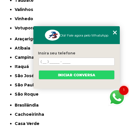
Taubaté
Valinhos
Vinhedo
Votuporanga
Olá! Fale agora pelo WhatsApp
Araçariguama
Atibaia
Insira seu telefone
Campinas
Itaquá
INICIAR CONVERSA
São José dos Campos
São Paulo
1
São Roque
Brasilândia
Cachoeirinha
Casa Verde