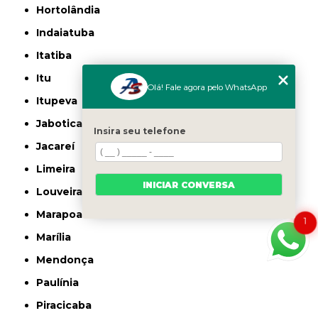
Hortolândia
Indaiatuba
Itatiba
Itu
Olá! Fale agora pelo WhatsApp
Itupeva
Jaboticabal
Insira seu telefone
Jacareí
Limeira
INICIAR CONVERSA
Louveira
Marapoama
1
Marília
Mendonça
Paulínia
Piracicaba