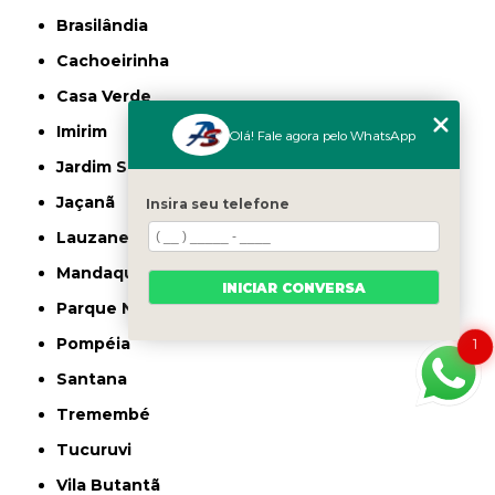
Brasilândia
Cachoeirinha
Casa Verde
Imirim
Olá! Fale agora pelo WhatsApp
Jardim São Paulo
Jaçanã
Insira seu telefone
Lauzane Paulista
Mandaqui
INICIAR CONVERSA
Parque Novo Mundo
Pompéia
1
Santana
Tremembé
Tucuruvi
Vila Butantã