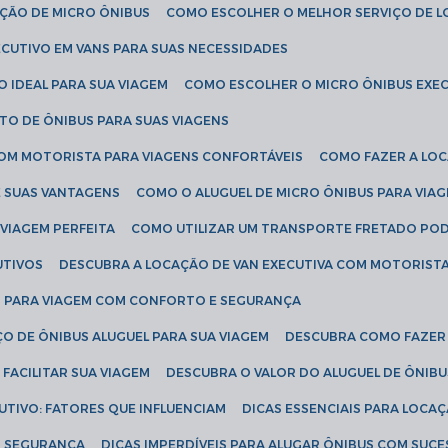
AÇÃO DE MICRO ÔNIBUS
COMO ESCOLHER O MELHOR SERVIÇO DE 
CUTIVO EM VANS PARA SUAS NECESSIDADES
O IDEAL PARA SUA VIAGEM
COMO ESCOLHER O MICRO ÔNIBUS EXEC
TO DE ÔNIBUS PARA SUAS VIAGENS
COM MOTORISTA PARA VIAGENS CONFORTÁVEIS
COMO FAZER A LO
E SUAS VANTAGENS
COMO O ALUGUEL DE MICRO ÔNIBUS PARA VI
 VIAGEM PERFEITA
COMO UTILIZAR UM TRANSPORTE FRETADO PO
UTIVOS
DESCUBRA A LOCAÇÃO DE VAN EXECUTIVA COM MOTORIST
AN PARA VIAGEM COM CONFORTO E SEGURANÇA
O DE ÔNIBUS ALUGUEL PARA SUA VIAGEM
DESCUBRA COMO FAZER
FACILITAR SUA VIAGEM
DESCUBRA O VALOR DO ALUGUEL DE ÔNIB
UTIVO: FATORES QUE INFLUENCIAM
DICAS ESSENCIAIS PARA LOCA
OM SEGURANÇA
DICAS IMPERDÍVEIS PARA ALUGAR ÔNIBUS COM SUC