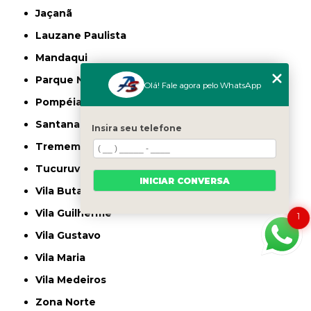
Jaçanã
Lauzane Paulista
Mandaqui
Parque Novo Mundo
Olá! Fale agora pelo WhatsApp
Pompéia
Santana
Insira seu telefone
Tremembé
Tucuruvi
INICIAR CONVERSA
Vila Butantã
Vila Guilherme
1
Vila Gustavo
Vila Maria
Vila Medeiros
Zona Norte