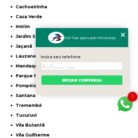
Cachoeirinha
Casa Verde
Imirim
Jardim São Paulo
Olá! Fale agora pelo WhatsApp
Jaçanã
Lauzane Paulista
Insira seu telefone
Mandaqui
Parque Novo Mundo
INICIAR CONVERSA
Pompéia
Santana
1
Tremembé
Tucuruvi
Vila Butantã
Vila Guilherme