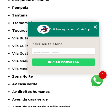
Parque Novo Mundo
Pompéia
Santana
Tremembé
Olá! Fale agora pelo WhatsApp
Tucuruvi
Vila Butantã
Insira seu telefone
Vila Guilherme
Vila Gustavo
Vila Maria
INICIAR CONVERSA
Vila Medeiros
1
Zona Norte
av casa verde
av direitos humanos
avenida casa verde