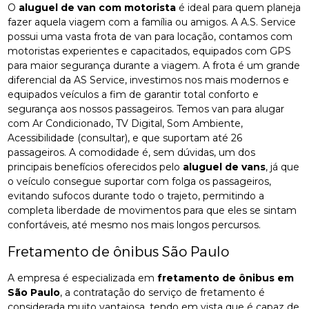
O
aluguel de van com motorista
é ideal para quem planeja
fazer aquela viagem com a família ou amigos. A A.S. Service
possui uma vasta frota de van para locação, contamos com
motoristas experientes e capacitados, equipados com GPS
para maior segurança durante a viagem. A frota é um grande
diferencial da AS Service, investimos nos mais modernos e
equipados veículos a fim de garantir total conforto e
segurança aos nossos passageiros. Temos van para alugar
com Ar Condicionado, TV Digital, Som Ambiente,
Acessibilidade (consultar), e que suportam até 26
passageiros. A comodidade é, sem dúvidas, um dos
principais benefícios oferecidos pelo
aluguel de vans
, já que
o veículo consegue suportar com folga os passageiros,
evitando sufocos durante todo o trajeto, permitindo a
completa liberdade de movimentos para que eles se sintam
confortáveis, até mesmo nos mais longos percursos.
Fretamento de ônibus São Paulo
A empresa é especializada em
fretamento de ônibus em
São Paulo
, a contratação do serviço de fretamento é
considerada muito vantajosa, tendo em vista que é capaz de