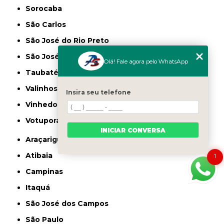
Sorocaba
São Carlos
São José do Rio Preto
São José dos Campos
Olá! Fale agora pelo WhatsApp
Taubaté
Valinhos
Insira seu telefone
Vinhedo
Votuporanga
INICIAR CONVERSA
Araçariguama
Atibaia
1
Campinas
Itaquá
São José dos Campos
São Paulo