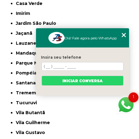
Casa Verde
Imirim
Jardim São Paulo
Jaçanã
Olá! Fale agora pelo WhatsApp
Lauzane Paulista
Mandaqui
Insira seu telefone
Parque Novo Mundo
Pompéia
INICIAR CONVERSA
Santana
Tremembé
1
Tucuruvi
Vila Butantã
Vila Guilherme
Vila Gustavo