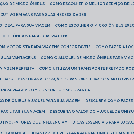
AÇÃO DE MICRO ÔNIBUS
COMO ESCOLHER O MELHOR SERVIÇO DE 
CUTIVO EM VANS PARA SUAS NECESSIDADES
O IDEAL PARA SUA VIAGEM
COMO ESCOLHER O MICRO ÔNIBUS EXEC
TO DE ÔNIBUS PARA SUAS VIAGENS
COM MOTORISTA PARA VIAGENS CONFORTÁVEIS
COMO FAZER A LO
E SUAS VANTAGENS
COMO O ALUGUEL DE MICRO ÔNIBUS PARA VI
 VIAGEM PERFEITA
COMO UTILIZAR UM TRANSPORTE FRETADO PO
UTIVOS
DESCUBRA A LOCAÇÃO DE VAN EXECUTIVA COM MOTORIST
AN PARA VIAGEM COM CONFORTO E SEGURANÇA
O DE ÔNIBUS ALUGUEL PARA SUA VIAGEM
DESCUBRA COMO FAZER
FACILITAR SUA VIAGEM
DESCUBRA O VALOR DO ALUGUEL DE ÔNIB
UTIVO: FATORES QUE INFLUENCIAM
DICAS ESSENCIAIS PARA LOCA
OM SEGURANÇA
DICAS IMPERDÍVEIS PARA ALUGAR ÔNIBUS COM SUC