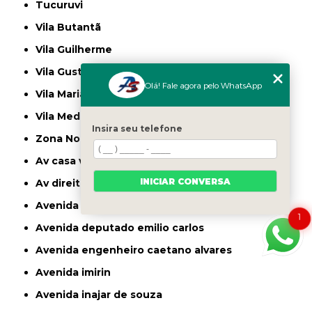
Tucuruvi
Vila Butantã
Vila Guilherme
Vila Gustavo
Olá! Fale agora pelo WhatsApp
Vila Maria
Vila Medeiros
Insira seu telefone
Zona Norte
av casa verde
INICIAR CONVERSA
av direitos humanos
avenida casa verde
1
avenida deputado emilio carlos
avenida engenheiro caetano alvares
avenida imirin
avenida inajar de souza