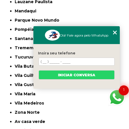
Lauzane Paulista
Mandaqui
Parque Novo Mundo
Pompéia
Olá! Fale agora pelo WhatsApp
Santana
Tremembé
Insira seu telefone
Tucuruvi
Vila Butantã
INICIAR CONVERSA
Vila Guilherme
Vila Gustavo
1
Vila Maria
Vila Medeiros
Zona Norte
av casa verde