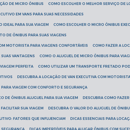
AÇÃO DE MICRO ÔNIBUS
COMO ESCOLHER O MELHOR SERVIÇO DE 
CUTIVO EM VANS PARA SUAS NECESSIDADES
O IDEAL PARA SUA VIAGEM
COMO ESCOLHER O MICRO ÔNIBUS EXEC
TO DE ÔNIBUS PARA SUAS VIAGENS
COM MOTORISTA PARA VIAGENS CONFORTÁVEIS
COMO FAZER A LO
E SUAS VANTAGENS
COMO O ALUGUEL DE MICRO ÔNIBUS PARA VI
 VIAGEM PERFEITA
COMO UTILIZAR UM TRANSPORTE FRETADO PO
UTIVOS
DESCUBRA A LOCAÇÃO DE VAN EXECUTIVA COM MOTORIST
AN PARA VIAGEM COM CONFORTO E SEGURANÇA
O DE ÔNIBUS ALUGUEL PARA SUA VIAGEM
DESCUBRA COMO FAZER
FACILITAR SUA VIAGEM
DESCUBRA O VALOR DO ALUGUEL DE ÔNIB
UTIVO: FATORES QUE INFLUENCIAM
DICAS ESSENCIAIS PARA LOCA
OM SEGURANÇA
DICAS IMPERDÍVEIS PARA ALUGAR ÔNIBUS COM SUC