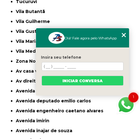
Tucuruvi
Vila Butantã
Vila Guilherme
Vila Gustavo
Olá! Fale agora pelo WhatsApp
Vila Maria
Vila Medeiros
Insira seu telefone
Zona Norte
av casa verde
av direitos humanos
INICIAR CONVERSA
avenida casa verde
1
avenida deputado emilio carlos
avenida engenheiro caetano alvares
avenida imirin
avenida inajar de souza