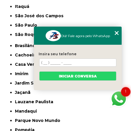
Itaquá
São José dos Campos
São Paulo
São Roque
Olá! Fale agora pelo WhatsApp
Brasilândia
Insira seu telefone
Cachoeirinha
Casa Verde
Imirim
INICIAR CONVERSA
Jardim São Paulo
1
Jaçanã
Lauzane Paulista
Mandaqui
Parque Novo Mundo
Pompéia