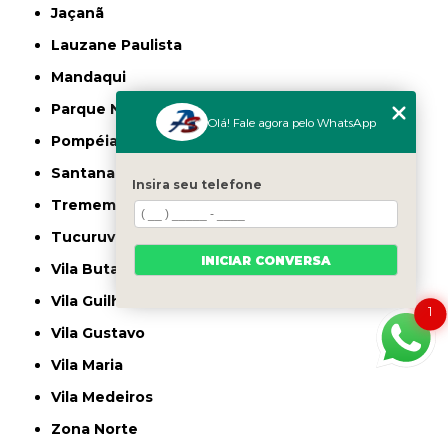
Jaçanã
Lauzane Paulista
Mandaqui
Parque Novo Mundo
Olá! Fale agora pelo WhatsApp
Pompéia
Santana
Insira seu telefone
Tremembé
Tucuruvi
INICIAR CONVERSA
Vila Butantã
Vila Guilherme
1
Vila Gustavo
Vila Maria
Vila Medeiros
Zona Norte