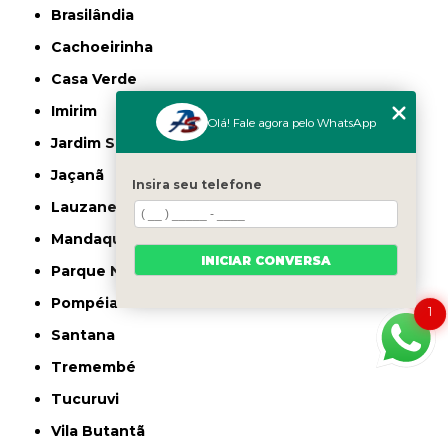
Brasilândia
Cachoeirinha
Casa Verde
Imirim
Olá! Fale agora pelo WhatsApp
Jardim São Paulo
Jaçanã
Insira seu telefone
Lauzane Paulista
Mandaqui
INICIAR CONVERSA
Parque Novo Mundo
Pompéia
1
Santana
Tremembé
Tucuruvi
Vila Butantã