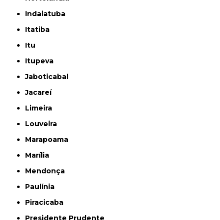
Indaiatuba
Itatiba
Itu
Itupeva
Jaboticabal
Jacareí
Limeira
Louveira
Marapoama
Marília
Mendonça
Paulínia
Piracicaba
Presidente Prudente