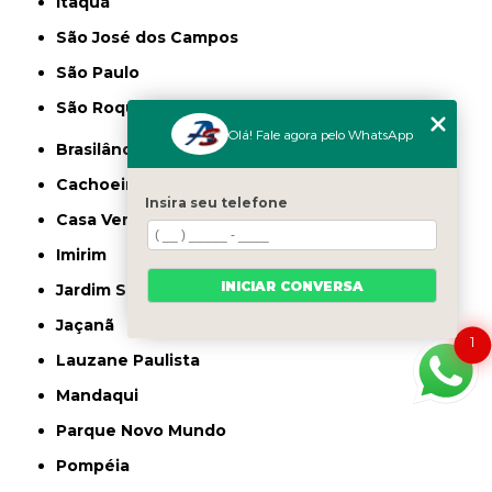
Itaquá
São José dos Campos
São Paulo
São Roque
Olá! Fale agora pelo WhatsApp
Brasilândia
Cachoeirinha
Insira seu telefone
Casa Verde
Imirim
INICIAR CONVERSA
Jardim São Paulo
Jaçanã
1
Lauzane Paulista
Mandaqui
Parque Novo Mundo
Pompéia