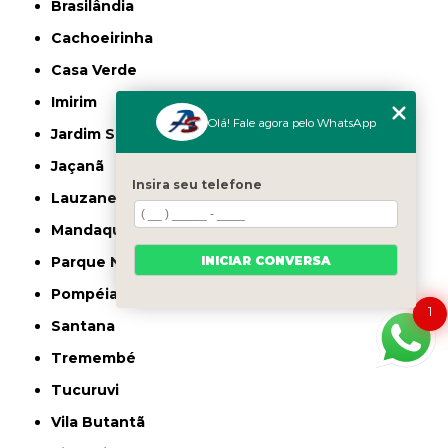
Brasilândia
Cachoeirinha
Casa Verde
Imirim
Olá! Fale agora pelo WhatsApp
Jardim São Paulo
Jaçanã
Insira seu telefone
Lauzane Paulista
Mandaqui
INICIAR CONVERSA
Parque Novo Mundo
Pompéia
1
Santana
Tremembé
Tucuruvi
Vila Butantã