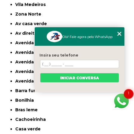
Vila Medeiros
Zona Norte
av casa verde
av direitos humanos
Olá! Fale agora pelo WhatsApp
avenida casa verde
avenida deputado emilio carlos
Insira seu telefone
avenida engenheiro caetano alvares
avenida imirin
INICIAR CONVERSA
avenida inajar de souza
barra funda
1
bonilhia
bras leme
cachoeirinha
casa verde