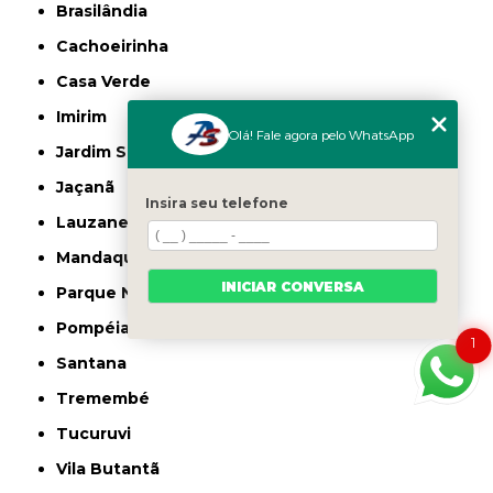
Brasilândia
Cachoeirinha
Casa Verde
Imirim
Olá! Fale agora pelo WhatsApp
Jardim São Paulo
Jaçanã
Insira seu telefone
Lauzane Paulista
Mandaqui
INICIAR CONVERSA
Parque Novo Mundo
Pompéia
1
Santana
Tremembé
Tucuruvi
Vila Butantã