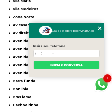
Vila Maria
Vila Medeiros
Zona Norte
av casa verde
Olá! Fale agora pelo WhatsApp
av direitos humanos
avenida casa verde
Insira seu telefone
avenida deputado emilio carlos
avenida engenheiro caetano alvares
avenida imirin
INICIAR CONVERSA
avenida inajar de souza
1
barra funda
bonilhia
bras leme
cachoeirinha