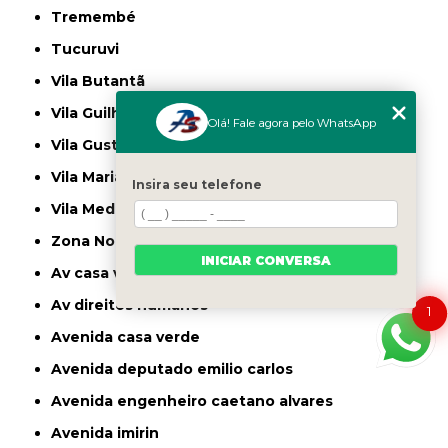
Tremembé
Tucuruvi
Vila Butantã
Vila Guilherme
Olá! Fale agora pelo WhatsApp
Vila Gustavo
Vila Maria
Insira seu telefone
Vila Medeiros
Zona Norte
INICIAR CONVERSA
av casa verde
av direitos humanos
1
avenida casa verde
avenida deputado emilio carlos
avenida engenheiro caetano alvares
avenida imirin