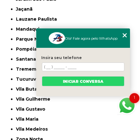
Jaçanã
Lauzane Paulista
Mandaqui
Olá! Fale agora pelo WhatsApp
Parque Novo Mundo
Pompéia
Insira seu telefone
Santana
Tremembé
Tucuruvi
INICIAR CONVERSA
Vila Butantã
1
Vila Guilherme
Vila Gustavo
Vila Maria
Vila Medeiros
Zona Norte