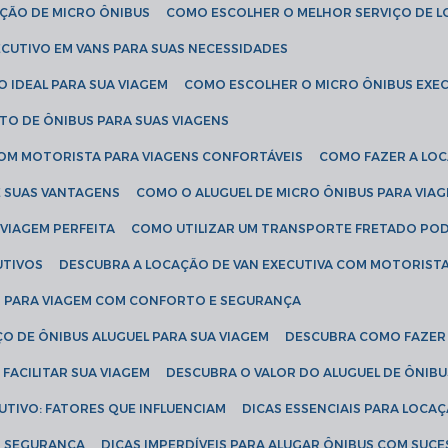
AÇÃO DE MICRO ÔNIBUS
COMO ESCOLHER O MELHOR SERVIÇO DE 
CUTIVO EM VANS PARA SUAS NECESSIDADES
O IDEAL PARA SUA VIAGEM
COMO ESCOLHER O MICRO ÔNIBUS EXEC
TO DE ÔNIBUS PARA SUAS VIAGENS
COM MOTORISTA PARA VIAGENS CONFORTÁVEIS
COMO FAZER A LO
E SUAS VANTAGENS
COMO O ALUGUEL DE MICRO ÔNIBUS PARA VI
 VIAGEM PERFEITA
COMO UTILIZAR UM TRANSPORTE FRETADO PO
UTIVOS
DESCUBRA A LOCAÇÃO DE VAN EXECUTIVA COM MOTORIST
AN PARA VIAGEM COM CONFORTO E SEGURANÇA
O DE ÔNIBUS ALUGUEL PARA SUA VIAGEM
DESCUBRA COMO FAZER
FACILITAR SUA VIAGEM
DESCUBRA O VALOR DO ALUGUEL DE ÔNIB
UTIVO: FATORES QUE INFLUENCIAM
DICAS ESSENCIAIS PARA LOCA
OM SEGURANÇA
DICAS IMPERDÍVEIS PARA ALUGAR ÔNIBUS COM SUC