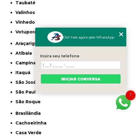
Taubaté
Valinhos
Vinhedo
Votuporanga
Olá! Fale agora pelo WhatsApp
Araçariguama
Atibaia
Insira seu telefone
Campinas
Itaquá
INICIAR CONVERSA
São José dos Campos
São Paulo
1
São Roque
Brasilândia
Cachoeirinha
Casa Verde