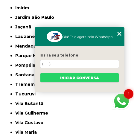
Imirim
Jardim São Paulo
Jaçanã
Lauzane Paulista
Olá! Fale agora pelo WhatsApp
Mandaqui
Insira seu telefone
Parque Novo Mundo
Pompéia
Santana
INICIAR CONVERSA
Tremembé
1
Tucuruvi
Vila Butantã
Vila Guilherme
Vila Gustavo
Vila Maria