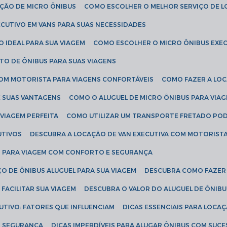
AÇÃO DE MICRO ÔNIBUS
COMO ESCOLHER O MELHOR SERVIÇO DE 
CUTIVO EM VANS PARA SUAS NECESSIDADES
O IDEAL PARA SUA VIAGEM
COMO ESCOLHER O MICRO ÔNIBUS EXEC
TO DE ÔNIBUS PARA SUAS VIAGENS
COM MOTORISTA PARA VIAGENS CONFORTÁVEIS
COMO FAZER A LO
E SUAS VANTAGENS
COMO O ALUGUEL DE MICRO ÔNIBUS PARA VI
 VIAGEM PERFEITA
COMO UTILIZAR UM TRANSPORTE FRETADO PO
UTIVOS
DESCUBRA A LOCAÇÃO DE VAN EXECUTIVA COM MOTORIST
AN PARA VIAGEM COM CONFORTO E SEGURANÇA
O DE ÔNIBUS ALUGUEL PARA SUA VIAGEM
DESCUBRA COMO FAZER
FACILITAR SUA VIAGEM
DESCUBRA O VALOR DO ALUGUEL DE ÔNIB
UTIVO: FATORES QUE INFLUENCIAM
DICAS ESSENCIAIS PARA LOCA
OM SEGURANÇA
DICAS IMPERDÍVEIS PARA ALUGAR ÔNIBUS COM SUC