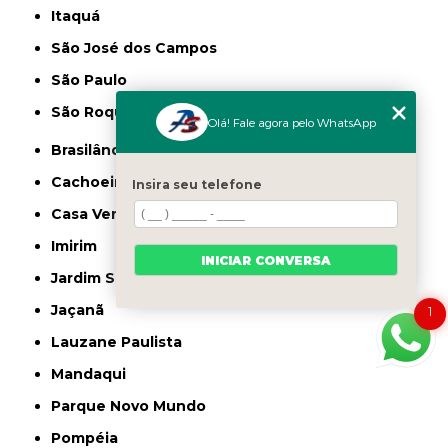
Itaquá
São José dos Campos
São Paulo
São Roque
Olá! Fale agora pelo WhatsApp
Brasilândia
Cachoeirinha
Insira seu telefone
Casa Verde
Imirim
INICIAR CONVERSA
Jardim São Paulo
Jaçanã
1
Lauzane Paulista
Mandaqui
Parque Novo Mundo
Pompéia