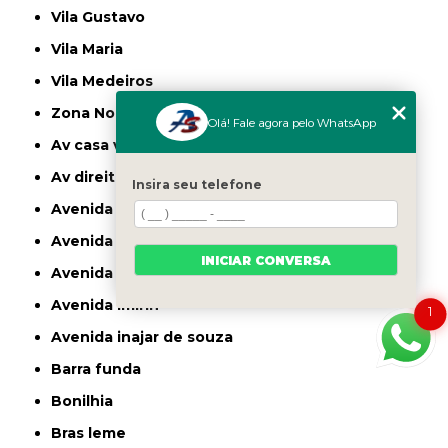
Vila Gustavo
Vila Maria
Vila Medeiros
Zona Norte
Olá! Fale agora pelo WhatsApp
av casa verde
av direitos humanos
Insira seu telefone
avenida casa verde
avenida deputado emilio carlos
INICIAR CONVERSA
avenida engenheiro caetano alvares
avenida imirin
1
avenida inajar de souza
barra funda
bonilhia
bras leme